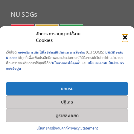
NU SDGs
SDG 1
SDG 2
SDG 3
จัดการ การอนุญาตใช้งาน
Cookies
SDG 4
SDG 5
SDG 6
เว็บไซต์
กองบริการเทคโนโลยีสารสนเทศและการสื่อสาร
(CITCOMS)
มหาวิทยาลัย
SDG 7
SDG 8
SDG 9
นเรศวร
ใช้คุกกี้เพื่อเพิ่มประสิทธิภาพและประสบการณ์ที่ดีในการใช้เว็บไซต์ท่านสามารถ
ศึกษารายละเอียดการใช้คุกกี้ได้ที่"
นโยบายการใช้คุกกี้
" และ
นโยบายความเป็นส่วนตัว
SDG10
SDG11
SDG12
ของข้อมูล
SDG13
SDG14
SDG15
ยอมรับ
SDG16
SDG17
ปฏิเสธ
Copyright © All rights reserved. 2017 CITCOMS มหาวิทยาลัย
ดูรายละเอียด
นเรศวร Naresuan University
University Hub by
WEN Themes
นโยบายการใช้งานคุกกี้
Privacy Statement