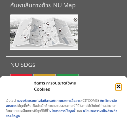
ค้นหาเส้นทางด้วย NU Map
NU SDGs
SDG 1
SDG 2
SDG 3
จัดการ การอนุญาตใช้งาน
Cookies
SDG 4
SDG 5
SDG 6
เว็บไซต์
กองบริการเทคโนโลยีสารสนเทศและการสื่อสาร
(CITCOMS)
มหาวิทยาลัย
SDG 7
SDG 8
SDG 9
นเรศวร
ใช้คุกกี้เพื่อเพิ่มประสิทธิภาพและประสบการณ์ที่ดีในการใช้เว็บไซต์ท่านสามารถ
ศึกษารายละเอียดการใช้คุกกี้ได้ที่"
นโยบายการใช้คุกกี้
" และ
นโยบายความเป็นส่วนตัว
SDG10
SDG11
SDG12
ของข้อมูล
SDG13
SDG14
SDG15