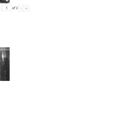
›
»
of
2