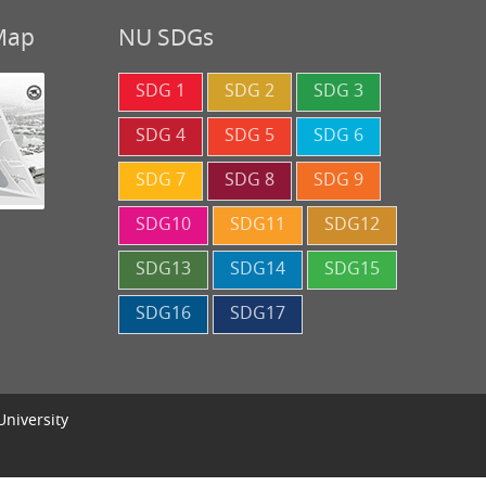
 Map
NU SDGs
SDG 1
SDG 2
SDG 3
SDG 4
SDG 5
SDG 6
SDG 7
SDG 8
SDG 9
SDG10
SDG11
SDG12
SDG13
SDG14
SDG15
SDG16
SDG17
University