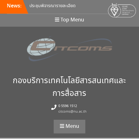
News:
ประชุมพิจารณารายละเอียด
คุณลักษณะ และกำหนดราคา
กลางครุภัณฑ์คอมพิวเตอร์ ครั้ง
Top Menu
ที่ 5/2569
อบรมหลักสูตร Continuous
Integration / Continuous
Deployment (CI/CD)
ขอเชิญเข้าร่วมการอบรมสัมมนา
“พัฒนาทักษะการเรียนการสอน
ด้วยเทคโนโลยีดิจิทัล” 24
สิงหาคม นี้!
กองบริการเทคโนโลยีสารสนเทศและ
การสื่อสาร
0 5596 1512
citcoms@nu.ac.th
Menu