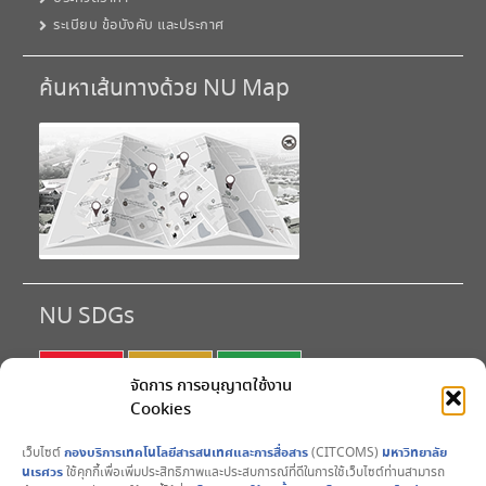
ระเบียบ ข้อบังคับ และประกาศ
ค้นหาเส้นทางด้วย NU Map
NU SDGs
SDG 1
SDG 2
SDG 3
จัดการ การอนุญาตใช้งาน
Cookies
SDG 4
SDG 5
SDG 6
เว็บไซต์
กองบริการเทคโนโลยีสารสนเทศและการสื่อสาร
(CITCOMS)
มหาวิทยาลัย
SDG 7
SDG 8
SDG 9
นเรศวร
ใช้คุกกี้เพื่อเพิ่มประสิทธิภาพและประสบการณ์ที่ดีในการใช้เว็บไซต์ท่านสามารถ