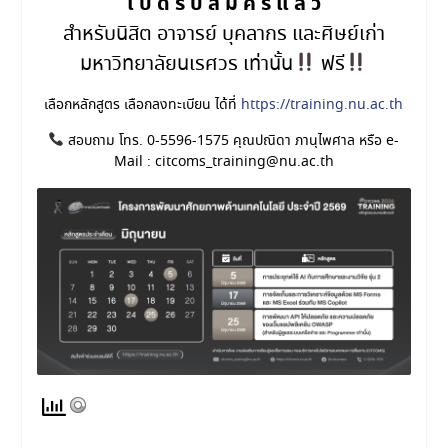
เ ปิ ด รั บ ส มั ค ร แ ล้ ว
สำหรับนิสิต อาจารย์ บุคลากร และศิษย์เก่า
มหาวิทยาลัยนเรศวร เท่านั้น
ฟรี
เลือกหลักสูตร เลือกลงทะเบียน ได้ที่
https://training.nu.ac.th
สอบถาม โทร. 0-5596-1575 คุณปณิดา ภานุไพศาล หรือ e-
Mail : citcoms_training@nu.ac.th