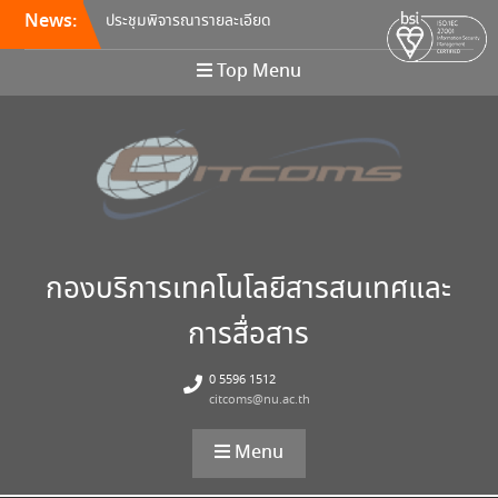
News:
ประชุมพิจารณารายละเอียด
คุณลักษณะ และกำหนดราคา
กลางครุภัณฑ์คอมพิวเตอร์ ครั้ง
Top Menu
ที่ 5/2569
อบรมหลักสูตร Continuous
Integration / Continuous
Deployment (CI/CD)
ขอเชิญเข้าร่วมการอบรมสัมมนา
“พัฒนาทักษะการเรียนการสอน
ด้วยเทคโนโลยีดิจิทัล” 24
สิงหาคม นี้!
กองบริการเทคโนโลยีสารสนเทศและ
การสื่อสาร
0 5596 1512
citcoms@nu.ac.th
Menu