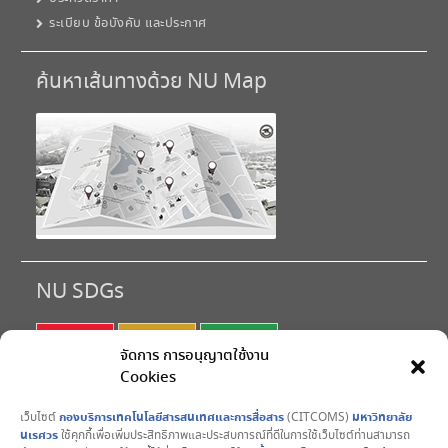
ระเบียบ ข้อบังคับ และประกาศ
ค้นหาเส้นทางด้วย NU Map
NU SDGs
SDG 1
SDG 2
SDG 3
จัดการ การอนุญาตใช้งาน
Cookies
SDG 4
SDG 5
SDG 6
เว็บไซต์
กองบริการเทคโนโลยีสารสนเทศและการสื่อสาร
(CITCOMS)
มหาวิทยาลัย
SDG 7
SDG 8
SDG 9
นเรศวร
ใช้คุกกี้เพื่อเพิ่มประสิทธิภาพและประสบการณ์ที่ดีในการใช้เว็บไซต์ท่านสามารถ