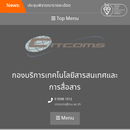
News:
ประชุมพิจารณารายละเอียด
คุณลักษณะ และกำหนดราคา
กลางครุภัณฑ์คอมพิวเตอร์ ครั้ง
Top Menu
ที่ 5/2569
อบรมหลักสูตร Continuous
Integration / Continuous
Deployment (CI/CD)
ขอเชิญเข้าร่วมการอบรมสัมมนา
“พัฒนาทักษะการเรียนการสอน
ด้วยเทคโนโลยีดิจิทัล” 24
สิงหาคม นี้!
กองบริการเทคโนโลยีสารสนเทศและ
การสื่อสาร
0 5596 1512
citcoms@nu.ac.th
Menu