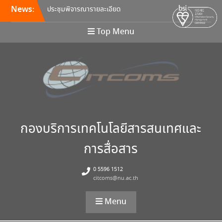
News:
ประชุมพิจารณารายละเอียด
คุณลักษณะ และกำหนดราคา
กลางครุภัณฑ์คอมพิวเตอร์ ครั้ง
Top Menu
ที่ 5/2569
อบรมหลักสูตร Continuous
Integration / Continuous
Deployment (CI/CD)
ขอเชิญเข้าร่วมการอบรมสัมมนา
“พัฒนาทักษะการเรียนการสอน
ด้วยเทคโนโลยีดิจิทัล” 24
สิงหาคม นี้!
กองบริการเทคโนโลยีสารสนเทศและ
การสื่อสาร
0 5596 1512
citcoms@nu.ac.th
Menu