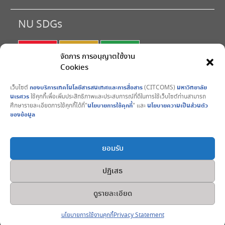
NU SDGs
SDG 1
SDG 2
SDG 3
จัดการ การอนุญาตใช้งาน
Cookies
SDG 4
SDG 5
SDG 6
เว็บไซต์
กองบริการเทคโนโลยีสารสนเทศและการสื่อสาร
(CITCOMS)
มหาวิทยาลัย
SDG 7
SDG 8
SDG 9
นเรศวร
ใช้คุกกี้เพื่อเพิ่มประสิทธิภาพและประสบการณ์ที่ดีในการใช้เว็บไซต์ท่านสามารถ
ศึกษารายละเอียดการใช้คุกกี้ได้ที่"
นโยบายการใช้คุกกี้
" และ
นโยบายความเป็นส่วนตัว
SDG10
SDG11
SDG12
ของข้อมูล
SDG13
SDG14
SDG15
ยอมรับ
SDG16
SDG17
ปฏิเสธ
Copyright © All rights reserved. 2017 CITCOMS มหาวิทยาลัย
ดูรายละเอียด
นเรศวร Naresuan University
University Hub by
WEN Themes
นโยบายการใช้งานคุกกี้
Privacy Statement