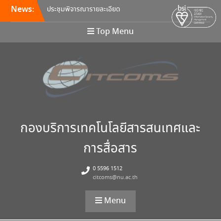
News:
ประชุมพิจารณารายละเอียด
คุณลักษณะ และกำหนดราคา
กลางครุภัณฑ์คอมพิวเตอร์ ครั้ง
Top Menu
ที่ 5/2569
อบรมหลักสูตร Continuous
Integration / Continuous
Deployment (CI/CD)
ขอเชิญเข้าร่วมการอบรมสัมมนา
“พัฒนาทักษะการเรียนการสอน
ด้วยเทคโนโลยีดิจิทัล” 24
สิงหาคม นี้!
กองบริการเทคโนโลยีสารสนเทศและ
การสื่อสาร
0 5596 1512
citcoms@nu.ac.th
Menu