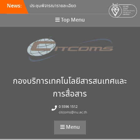
News:
ประชุมพิจารณารายละเอียด
คุณลักษณะ และกำหนดราคา
กลางครุภัณฑ์คอมพิวเตอร์ ครั้ง
Top Menu
ที่ 5/2569
อบรมหลักสูตร Continuous
Integration / Continuous
Deployment (CI/CD)
ขอเชิญเข้าร่วมการอบรมสัมมนา
“พัฒนาทักษะการเรียนการสอน
ด้วยเทคโนโลยีดิจิทัล” 24
สิงหาคม นี้!
กองบริการเทคโนโลยีสารสนเทศและ
การสื่อสาร
0 5596 1512
citcoms@nu.ac.th
Menu