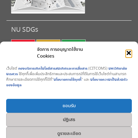
NU SDGs
SDG 1
SDG 2
SDG 3
จัดการ การอนุญาตใช้งาน
Cookies
SDG 4
SDG 5
SDG 6
เว็บไซต์
กองบริการเทคโนโลยีสารสนเทศและการสื่อสาร
(CITCOMS)
มหาวิทยาลัย
SDG 7
SDG 8
SDG 9
นเรศวร
ใช้คุกกี้เพื่อเพิ่มประสิทธิภาพและประสบการณ์ที่ดีในการใช้เว็บไซต์ท่านสามารถ
ศึกษารายละเอียดการใช้คุกกี้ได้ที่"
นโยบายการใช้คุกกี้
" และ
นโยบายความเป็นส่วนตัว
SDG10
SDG11
SDG12
ของข้อมูล
SDG13
SDG14
SDG15
ยอมรับ
SDG16
SDG17
ปฏิเสธ
Copyright © All rights reserved. 2017 CITCOMS มหาวิทยาลัย
ดูรายละเอียด