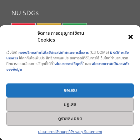
NU SDGs
SDG 1
SDG 2
SDG 3
จัดการ การอนุญาตใช้งาน
Cookies
SDG 4
SDG 5
SDG 6
เว็บไซต์
กองบริการเทคโนโลยีสารสนเทศและการสื่อสาร
(CITCOMS)
มหาวิทยาลัย
SDG 7
SDG 8
SDG 9
นเรศวร
ใช้คุกกี้เพื่อเพิ่มประสิทธิภาพและประสบการณ์ที่ดีในการใช้เว็บไซต์ท่านสามารถ
ศึกษารายละเอียดการใช้คุกกี้ได้ที่"
นโยบายการใช้คุกกี้
" และ
นโยบายความเป็นส่วนตัว
SDG10
SDG11
SDG12
ของข้อมูล
SDG13
SDG14
SDG15
ยอมรับ
SDG16
SDG17
ปฏิเสธ
Copyright © All rights reserved. 2017 CITCOMS มหาวิทยาลัย
ดูรายละเอียด
นเรศวร Naresuan University
University Hub by
WEN Themes
นโยบายการใช้งานคุกกี้
Privacy Statement