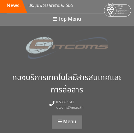
News:
ประชุมพิจารณารายละเอียด
คุณลักษณะ และกำหนดราคา
กลางครุภัณฑ์คอมพิวเตอร์ ครั้ง
Top Menu
ที่ 5/2569
อบรมหลักสูตร Continuous
Integration / Continuous
Deployment (CI/CD)
ขอเชิญเข้าร่วมการอบรมสัมมนา
“พัฒนาทักษะการเรียนการสอน
ด้วยเทคโนโลยีดิจิทัล” 24
สิงหาคม นี้!
กองบริการเทคโนโลยีสารสนเทศและ
การสื่อสาร
0 5596 1512
citcoms@nu.ac.th
Menu