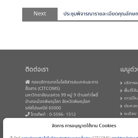
Next
ประชุมพิจารณารายละเอียดคุณลักษณ
ติดต่อเรา
เมนูด่
กองบริการเทคโนโลยีสารสนเทศและการ
บริการอ
สื่อสาร (CITCOMS)
พื้นที่ให
มหาวิทยาลัยนเรศวร 99 หมู่ 9 ตำบลท่าโพธิ์
ดาวน์โห
อำเภอเมืองพิษณุโลก จังหวัดพิษณุโลก
ประกวด
รหัสไปรษณีย์ 65000
ระเบียบ
โทรศัพท์ : 0-5596- 1512
Email:
citcoms@nu.ac.th
จัดการ การอนุญาตใช้งาน Cookies