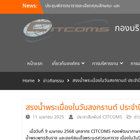
News:
ประชุมพิจารณารายละเอียดคุณลักษณะ และ
กำหนดราคากลางครุภัณฑ์คอมพิวเตอร์ ครั้งที่
5/2569
กองบริ
อบรมหลักสูตร Continuous Integration /
Continuous Deployment (CI/CD)
ขอเชิญเข้าร่วมการอบรมสัมมนา “พัฒนาทักษะ
การเรียนการสอนด้วยเทคโนโลยีดิจิทัล” 24
สิงหาคม นี้!
หน้าแรก
เกี่ยวกับองค์กร
การบริหารงาน
การบ
สรงน้ำพระเนื่องในวันสงกรานต์ ประจำ
Home
ข่าวกิจกรรม
สรงน้ำพระเนื่องในวันสงกรานต์ ประจำ
11 เมษายน 2025
ประชาสัมพันธ์ CITCOMS
ข่า
เมื่อวันที่ 9 เมษายน 2568 บุคลากร CITCOMS กองพัฒนาภาษาแล
น้ำพระพุทธชินราช และองค์สมเด็จพระนเรศวรมหาราช
เนื่องในวัน