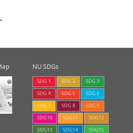
 Map
NU SDGs
SDG 1
SDG 2
SDG 3
SDG 4
SDG 5
SDG 6
SDG 7
SDG 8
SDG 9
SDG10
SDG11
SDG12
SDG13
SDG14
SDG15