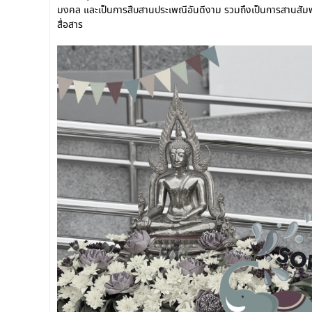
มงคล และเป็นการสืบสานประเพณีอันดีงาม รวมถึงเป็นการสานสัมพ
สื่อสาร