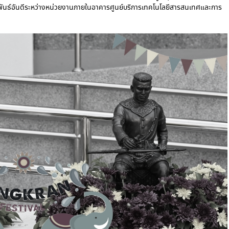
ันธ์อันดีระหว่างหน่วยงานภายในอาคารศูนย์บริการเทคโนโลยีสารสนเทศและการ