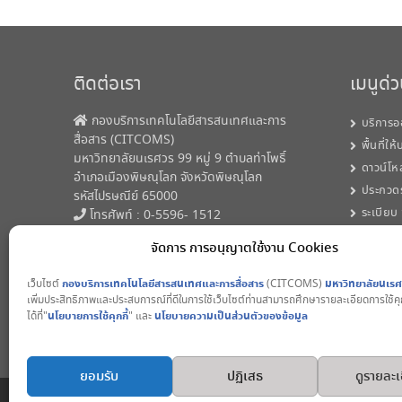
ติดต่อเรา
เมนูด่
กองบริการเทคโนโลยีสารสนเทศและการ
บริการอ
สื่อสาร (CITCOMS)
พื้นที่ให
มหาวิทยาลัยนเรศวร 99 หมู่ 9 ตำบลท่าโพธิ์
ดาวน์โห
อำเภอเมืองพิษณุโลก จังหวัดพิษณุโลก
ประกวด
รหัสไปรษณีย์ 65000
ระเบียบ
โทรศัพท์ : 0-5596- 1512
Email:
citcoms@nu.ac.th
จัดการ การอนุญาตใช้งาน Cookies
เว็บไซต์
กองบริการเทคโนโลยีสารสนเทศและการสื่อสาร
(CITCOMS)
มหาวิทยาลัยนเร
เพิ่มประสิทธิภาพและประสบการณ์ที่ดีในการใช้เว็บไซต์ท่านสามารถศึกษารายละเอียดการใช้คุก
ได้ที่"
นโยบายการใช้คุกกี้
" และ
นโยบายความเป็นส่วนตัวของข้อมูล
ยอมรับ
ปฏิเสธ
ดูรายละเ
Copyright