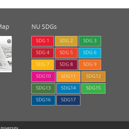
 Map
NU SDGs
SDG 1
SDG 2
SDG 3
SDG 4
SDG 5
SDG 6
SDG 7
SDG 8
SDG 9
SDG10
SDG11
SDG12
SDG13
SDG14
SDG15
SDG16
SDG17
University