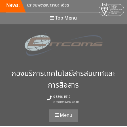
News:
ประชุมพิจารณารายละเอียด
คุณลักษณะ และกำหนดราคา
กลางครุภัณฑ์คอมพิวเตอร์ ครั้ง
Top Menu
ที่ 5/2569
อบรมหลักสูตร Continuous
Integration / Continuous
Deployment (CI/CD)
ขอเชิญเข้าร่วมการอบรมสัมมนา
“พัฒนาทักษะการเรียนการสอน
ด้วยเทคโนโลยีดิจิทัล” 24
สิงหาคม นี้!
กองบริการเทคโนโลยีสารสนเทศและ
การสื่อสาร
0 5596 1512
citcoms@nu.ac.th
Menu