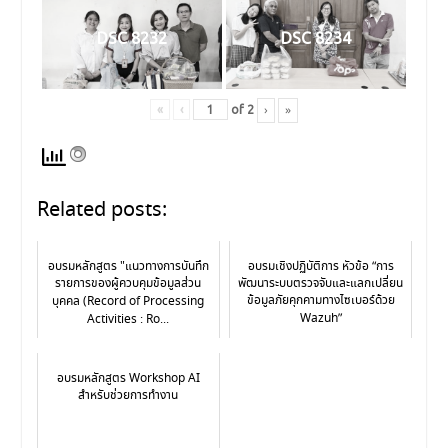
DSC 8232
DSC 8234
›
»
«
‹
of
2
Related posts:
อบรมหลักสูตร "แนวทางการบันทึก
อบรมเชิงปฏิบัติการ หัวข้อ “การ
รายการของผู้ควบคุมข้อมูลส่วน
พัฒนาระบบตรวจจับและแลกเปลี่ยน
ข้อมูลภัยคุกคามทางไซเบอร์ด้วย
บุคคล (Record of Processing
Wazuh”
Activities : Ro...
อบรมหลักสูตร Workshop AI
สำหรับช่วยการทำงาน