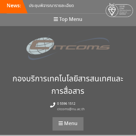
News:
ประชุมพิจารณารายละเอียด
คุณลักษณะ และกำหนดราคา
กลางครุภัณฑ์คอมพิวเตอร์ ครั้ง
Top Menu
ที่ 5/2569
อบรมหลักสูตร Continuous
Integration / Continuous
Deployment (CI/CD)
ขอเชิญเข้าร่วมการอบรมสัมมนา
“พัฒนาทักษะการเรียนการสอน
ด้วยเทคโนโลยีดิจิทัล” 24
สิงหาคม นี้!
กองบริการเทคโนโลยีสารสนเทศและ
การสื่อสาร
0 5596 1512
citcoms@nu.ac.th
Menu