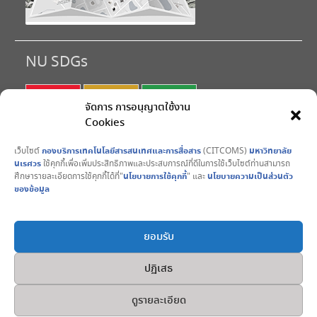
NU SDGs
SDG 1
SDG 2
SDG 3
จัดการ การอนุญาตใช้งาน
Cookies
SDG 4
SDG 5
SDG 6
เว็บไซต์
กองบริการเทคโนโลยีสารสนเทศและการสื่อสาร
(CITCOMS)
มหาวิทยาลัย
SDG 7
SDG 8
SDG 9
นเรศวร
ใช้คุกกี้เพื่อเพิ่มประสิทธิภาพและประสบการณ์ที่ดีในการใช้เว็บไซต์ท่านสามารถ
ศึกษารายละเอียดการใช้คุกกี้ได้ที่"
นโยบายการใช้คุกกี้
" และ
นโยบายความเป็นส่วนตัว
SDG10
SDG11
SDG12
ของข้อมูล
SDG13
SDG14
SDG15
ยอมรับ
SDG16
SDG17
ปฏิเสธ
Copyright © All rights reserved. 2017 CITCOMS มหาวิทยาลัย
ดูรายละเอียด
นเรศวร Naresuan University