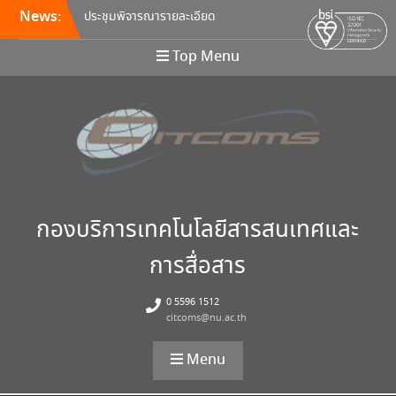
News:
ประชุมพิจารณารายละเอียด
คุณลักษณะ และกำหนดราคา
กลางครุภัณฑ์คอมพิวเตอร์ ครั้ง
Top Menu
ที่ 5/2569
อบรมหลักสูตร Continuous
Integration / Continuous
Deployment (CI/CD)
ขอเชิญเข้าร่วมการอบรมสัมมนา
“พัฒนาทักษะการเรียนการสอน
ด้วยเทคโนโลยีดิจิทัล” 24
สิงหาคม นี้!
กองบริการเทคโนโลยีสารสนเทศและ
การสื่อสาร
0 5596 1512
citcoms@nu.ac.th
Menu