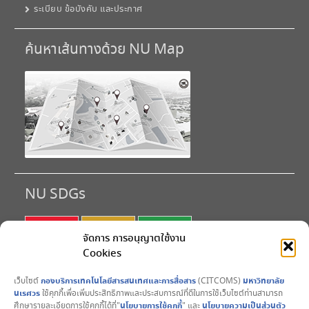
l Plus 32 bit
ระเบียบ ข้อบังคับ และประกาศ
1 file(s)
1.81 GB
ค้นหาเส้นทางด้วย NU Map
Microsoft
Download
Office 2019
Professiona
l Plus 32 bit
1 file(s)
2.06 GB
NU SDGs
SDG 1
SDG 2
SDG 3
จัดการ การอนุญาตใช้งาน
Cookies
SDG 4
SDG 5
SDG 6
เว็บไซต์
กองบริการเทคโนโลยีสารสนเทศและการสื่อสาร
(CITCOMS)
มหาวิทยาลัย
SDG 7
SDG 8
SDG 9
นเรศวร
ใช้คุกกี้เพื่อเพิ่มประสิทธิภาพและประสบการณ์ที่ดีในการใช้เว็บไซต์ท่านสามารถ
ศึกษารายละเอียดการใช้คุกกี้ได้ที่"
นโยบายการใช้คุกกี้
" และ
นโยบายความเป็นส่วนตัว