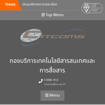
News:
ประชุมพิจารณารายละเอียด
คุณลักษณะ และกำหนดราคา
กลางครุภัณฑ์คอมพิวเตอร์ ครั้ง
Top Menu
ที่ 5/2569
อบรมหลักสูตร Continuous
Integration / Continuous
Deployment (CI/CD)
ขอเชิญเข้าร่วมการอบรมสัมมนา
“พัฒนาทักษะการเรียนการสอน
ด้วยเทคโนโลยีดิจิทัล” 24
สิงหาคม นี้!
กองบริการเทคโนโลยีสารสนเทศและ
การสื่อสาร
0 5596 1512
citcoms@nu.ac.th
Menu