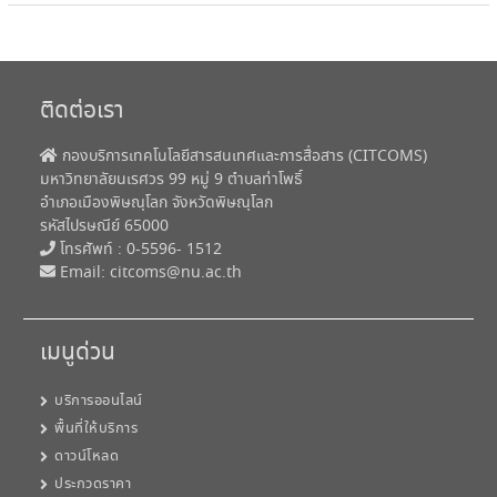
l Plus 64 bit
1 file(s)
0.00 KB
ติดต่อเรา
กองบริการเทคโนโลยีสารสนเทศและการสื่อสาร (CITCOMS)
Microsoft
Download
มหาวิทยาลัยนเรศวร 99 หมู่ 9 ตำบลท่าโพธิ์
Office 2021
อำเภอเมืองพิษณุโลก จังหวัดพิษณุโลก
Professiona
รหัสไปรษณีย์ 65000
โทรศัพท์ : 0-5596- 1512
l Plus 64 bit
Email:
citcoms@nu.ac.th
1 file(s)
1.84 GB
เมนูด่วน
Microsoft
Download
บริการออนไลน์
พื้นที่ให้บริการ
Office 2021
ดาวน์โหลด
Professiona
ประกวดราคา