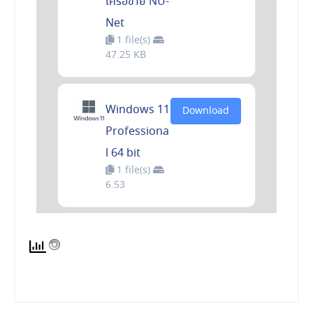
เครือข่าย NU-
Net
1 file(s)
47.25 KB
Windows 11
Download
Professiona
l 64 bit
1 file(s)
6.53
Microsoft
Download
Office 2024
Professiona